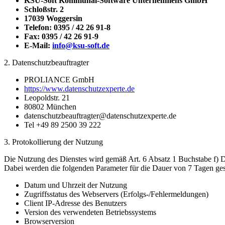
KSU-Soft Kommunal-Software Unternehmens GmbH
Schloßstr. 2
17039 Woggersin
Telefon: 0395 / 42 26 91-8
Fax: 0395 / 42 26 91-9
E-Mail:
info@ksu-soft.de
2. Datenschutzbeauftragter
PROLIANCE GmbH
https://www.datenschutzexperte.de
Leopoldstr. 21
80802 München
datenschutzbeauftragter@datenschutzexperte.de
Tel +49 89 2500 39 222
3. Protokollierung der Nutzung
Die Nutzung des Dienstes wird gemäß Art. 6 Absatz 1 Buchstabe f) DS
Dabei werden die folgenden Parameter für die Dauer von 7 Tagen ges
Datum und Uhrzeit der Nutzung
Zugriffsstatus des Webservers (Erfolgs-/Fehlermeldungen)
Client IP-Adresse des Benutzers
Version des verwendeten Betriebssystems
Browserversion