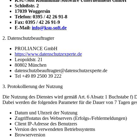
KSU-Soft Kommunal-Software Unternehmens GmbH
Schloßstr. 2
17039 Woggersin
Telefon: 0395 / 42 26 91-8
Fax: 0395 / 42 26 91-9
E-Mail:
info@ksu-soft.de
2. Datenschutzbeauftragter
PROLIANCE GmbH
https://www.datenschutzexperte.de
Leopoldstr. 21
80802 München
datenschutzbeauftragter@datenschutzexperte.de
Tel +49 89 2500 39 222
3. Protokollierung der Nutzung
Die Nutzung des Dienstes wird gemäß Art. 6 Absatz 1 Buchstabe f) DS
Dabei werden die folgenden Parameter für die Dauer von 7 Tagen ges
Datum und Uhrzeit der Nutzung
Zugriffsstatus des Webservers (Erfolgs-/Fehlermeldungen)
Client IP-Adresse des Benutzers
Version des verwendeten Betriebssystems
Browserversion