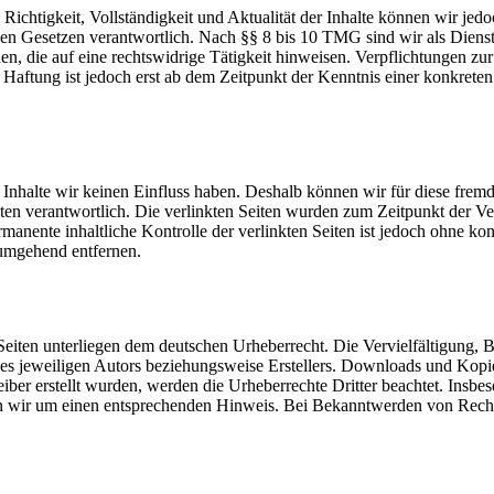
die Richtigkeit, Vollständigkeit und Aktualität der Inhalte können wir
n Gesetzen verantwortlich. Nach §§ 8 bis 10 TMG sind wir als Dienstean
, die auf eine rechtswidrige Tätigkeit hinweisen. Verpflichtungen z
e Haftung ist jedoch erst ab dem Zeitpunkt der Kenntnis einer konkre
n Inhalte wir keinen Einfluss haben. Deshalb können wir für diese fre
 Seiten verantwortlich. Die verlinkten Seiten wurden zum Zeitpunkt der
manente inhaltliche Kontrolle der verlinkten Seiten ist jedoch ohne ko
umgehend entfernen.
n Seiten unterliegen dem deutschen Urheberrecht. Die Vervielfältigung,
s jeweiligen Autors beziehungsweise Erstellers. Downloads und Kopien 
eiber erstellt wurden, werden die Urheberrechte Dritter beachtet. Insbe
en wir um einen entsprechenden Hinweis. Bei Bekanntwerden von Recht