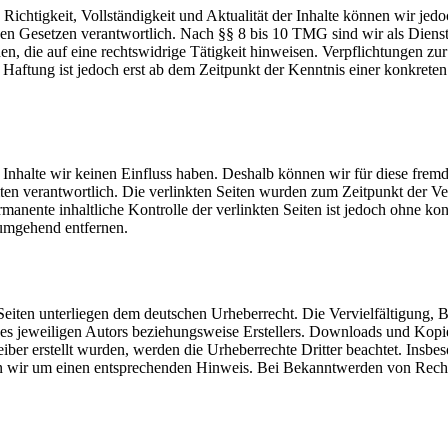
die Richtigkeit, Vollständigkeit und Aktualität der Inhalte können wir
n Gesetzen verantwortlich. Nach §§ 8 bis 10 TMG sind wir als Dienstean
, die auf eine rechtswidrige Tätigkeit hinweisen. Verpflichtungen z
e Haftung ist jedoch erst ab dem Zeitpunkt der Kenntnis einer konkre
n Inhalte wir keinen Einfluss haben. Deshalb können wir für diese fre
 Seiten verantwortlich. Die verlinkten Seiten wurden zum Zeitpunkt der
manente inhaltliche Kontrolle der verlinkten Seiten ist jedoch ohne ko
umgehend entfernen.
n Seiten unterliegen dem deutschen Urheberrecht. Die Vervielfältigung,
s jeweiligen Autors beziehungsweise Erstellers. Downloads und Kopien 
eiber erstellt wurden, werden die Urheberrechte Dritter beachtet. Insbe
en wir um einen entsprechenden Hinweis. Bei Bekanntwerden von Recht