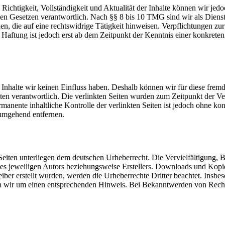
die Richtigkeit, Vollständigkeit und Aktualität der Inhalte können wir
n Gesetzen verantwortlich. Nach §§ 8 bis 10 TMG sind wir als Dienstean
, die auf eine rechtswidrige Tätigkeit hinweisen. Verpflichtungen z
e Haftung ist jedoch erst ab dem Zeitpunkt der Kenntnis einer konkre
n Inhalte wir keinen Einfluss haben. Deshalb können wir für diese fre
 Seiten verantwortlich. Die verlinkten Seiten wurden zum Zeitpunkt der
manente inhaltliche Kontrolle der verlinkten Seiten ist jedoch ohne ko
umgehend entfernen.
n Seiten unterliegen dem deutschen Urheberrecht. Die Vervielfältigung,
s jeweiligen Autors beziehungsweise Erstellers. Downloads und Kopien 
eiber erstellt wurden, werden die Urheberrechte Dritter beachtet. Insbe
en wir um einen entsprechenden Hinweis. Bei Bekanntwerden von Recht